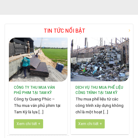
TIN TỨC NỔI BẬT
CÔNG TY THU MUA VÁN
DỊCH VỤ THU MUA PHẾ LIỆU
PHỦ PHIM TẠI TAM KỲ
CÔNG TRÌNH TẠI TAM KỲ
Công ty Quang Phúc –
Thu mua phế liệu từ các
Thu mua ván phủ phim tại
công trình xây dựng không
Tam Kỳ là lựa [...]
chỉ là một hoạt [...]
Xem chi tiết +
Xem chi tiết +