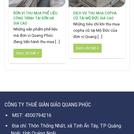
ĐƠN VỊ THU MUA PHẾ LIỆU
DỊCH VỤ THU MUA COPHA
CÔNG TRÌNH TẠI SƠN HÀ
CŨ TẠI MỘ ĐỨC GIÁ CAO
GIÁ CAO
Những tiêu chí khi thu mua
Những sản phẩm phế liệu
copha cũ tại Mộ Đức của
mà đơn vị Quang Phúc
đơn vị Quang [...]
đang tiến hành thu mua [...]
Xem chi tiết +
Xem chi tiết +
CÔNG TY THUÊ GIÀN GIÁO QUANG PHÚC
MST: 4300794216
Địa chỉ: Thôn Thống Nhất, xã Tịnh Ấn Tây, TP Quảng
Ngãi, tỉnh Quảng Ngãi.