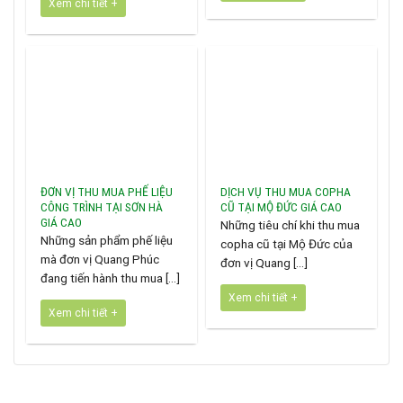
Xem chi tiết +
ĐƠN VỊ THU MUA PHẾ LIỆU
DỊCH VỤ THU MUA COPHA
CÔNG TRÌNH TẠI SƠN HÀ
CŨ TẠI MỘ ĐỨC GIÁ CAO
GIÁ CAO
Những tiêu chí khi thu mua
Những sản phẩm phế liệu
copha cũ tại Mộ Đức của
mà đơn vị Quang Phúc
đơn vị Quang [...]
đang tiến hành thu mua [...]
Xem chi tiết +
Xem chi tiết +