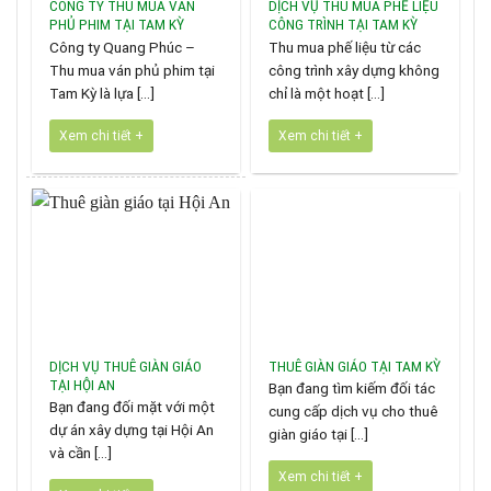
CÔNG TY THU MUA VÁN
DỊCH VỤ THU MUA PHẾ LIỆU
PHỦ PHIM TẠI TAM KỲ
CÔNG TRÌNH TẠI TAM KỲ
Công ty Quang Phúc –
Thu mua phế liệu từ các
Thu mua ván phủ phim tại
công trình xây dựng không
Tam Kỳ là lựa [...]
chỉ là một hoạt [...]
Xem chi tiết +
Xem chi tiết +
DỊCH VỤ THUÊ GIÀN GIÁO
THUÊ GIÀN GIÁO TẠI TAM KỲ
TẠI HỘI AN
Bạn đang tìm kiếm đối tác
Bạn đang đối mặt với một
cung cấp dịch vụ cho thuê
dự án xây dựng tại Hội An
giàn giáo tại [...]
và cần [...]
Xem chi tiết +