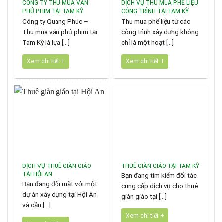
CÔNG TY THU MUA VÁN
DỊCH VỤ THU MUA PHẾ LIỆU
PHỦ PHIM TẠI TAM KỲ
CÔNG TRÌNH TẠI TAM KỲ
Công ty Quang Phúc –
Thu mua phế liệu từ các
Thu mua ván phủ phim tại
công trình xây dựng không
Tam Kỳ là lựa [...]
chỉ là một hoạt [...]
Xem chi tiết +
Xem chi tiết +
DỊCH VỤ THUÊ GIÀN GIÁO
THUÊ GIÀN GIÁO TẠI TAM KỲ
TẠI HỘI AN
Bạn đang tìm kiếm đối tác
Bạn đang đối mặt với một
cung cấp dịch vụ cho thuê
dự án xây dựng tại Hội An
giàn giáo tại [...]
và cần [...]
Xem chi tiết +