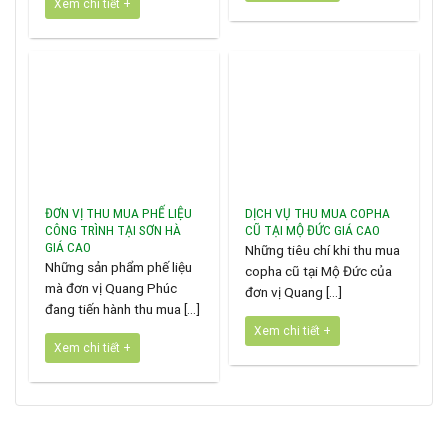
Xem chi tiết +
ĐƠN VỊ THU MUA PHẾ LIỆU
DỊCH VỤ THU MUA COPHA
CÔNG TRÌNH TẠI SƠN HÀ
CŨ TẠI MỘ ĐỨC GIÁ CAO
GIÁ CAO
Những tiêu chí khi thu mua
Những sản phẩm phế liệu
copha cũ tại Mộ Đức của
mà đơn vị Quang Phúc
đơn vị Quang [...]
đang tiến hành thu mua [...]
Xem chi tiết +
Xem chi tiết +