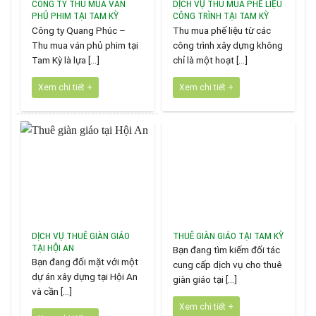
CÔNG TY THU MUA VÁN
DỊCH VỤ THU MUA PHẾ LIỆU
PHỦ PHIM TẠI TAM KỲ
CÔNG TRÌNH TẠI TAM KỲ
Công ty Quang Phúc –
Thu mua phế liệu từ các
Thu mua ván phủ phim tại
công trình xây dựng không
Tam Kỳ là lựa [...]
chỉ là một hoạt [...]
Xem chi tiết +
Xem chi tiết +
DỊCH VỤ THUÊ GIÀN GIÁO
THUÊ GIÀN GIÁO TẠI TAM KỲ
TẠI HỘI AN
Bạn đang tìm kiếm đối tác
Bạn đang đối mặt với một
cung cấp dịch vụ cho thuê
dự án xây dựng tại Hội An
giàn giáo tại [...]
và cần [...]
Xem chi tiết +