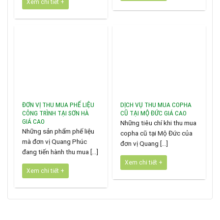
Xem chi tiết +
ĐƠN VỊ THU MUA PHẾ LIỆU
DỊCH VỤ THU MUA COPHA
CÔNG TRÌNH TẠI SƠN HÀ
CŨ TẠI MỘ ĐỨC GIÁ CAO
GIÁ CAO
Những tiêu chí khi thu mua
Những sản phẩm phế liệu
copha cũ tại Mộ Đức của
mà đơn vị Quang Phúc
đơn vị Quang [...]
đang tiến hành thu mua [...]
Xem chi tiết +
Xem chi tiết +