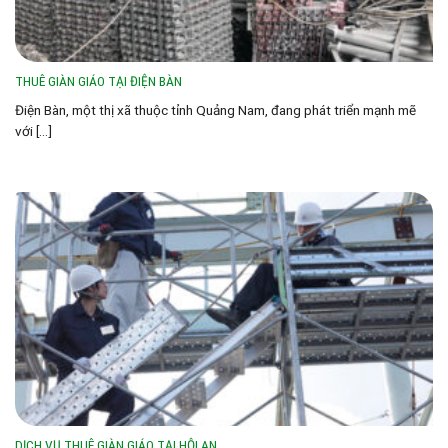
THUÊ GIÀN GIÁO TẠI ĐIỆN BÀN
Điện Bàn, một thị xã thuộc tỉnh Quảng Nam, đang phát triển mạnh mẽ
với [...]
DỊCH VỤ THUÊ GIÀN GIÁO TẠI HỘI AN